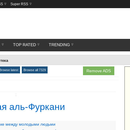
SS
Super RSS
R
TOP RATED
TRENDING
тека
Browse latest
Browse all 7329
Remove ADS
↧
ая аль-Фуркани
раке между молодыми людьми