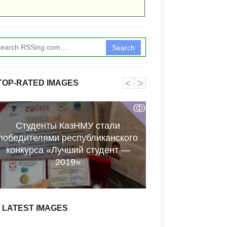
Search
˂
˃
TOP-RATED IMAGES
ↂ
Студенты КазНМУ стали
[DVDA][QU] Ea
победителями республиканского
These Nights - 19
конкурса «Лучший студент —
скачать 
2019»
LATEST IMAGES