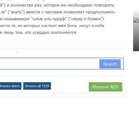
") и количество раз, которое ее необходимо повторить.
-м" ("знать") вместе с числами позволяет предположить
так называемую
"ильм аль-хуруф"
("науку о буквах"),
ости те, из которых состоит имя Бога, несут в себе
лишь тем, кто усердно поклоняется.
↧
Search
Browse latest
Browse all 7329
Remove ADS