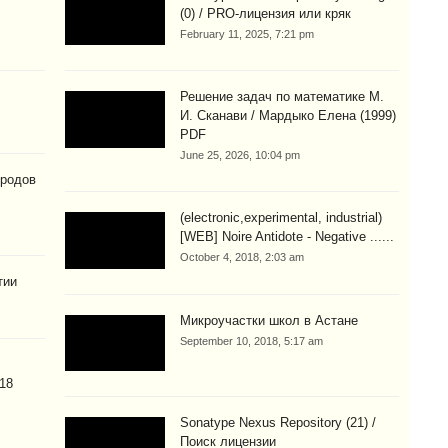
(0) / PRO-лицензия или кряк
February 11, 2025, 7:21 pm
Решение задач по математике М.
И. Сканави / Мардыко Елена (1999)
PDF
June 25, 2026, 10:04 pm
ородов
(electronic,experimental, industrial)
[WEB] Noire Antidote - Negative ......
October 4, 2018, 2:03 am
тии
Микроучастки школ в Астане
September 10, 2018, 5:17 am
(18
Sonatype Nexus Repository (21) /
Поиск лицензии