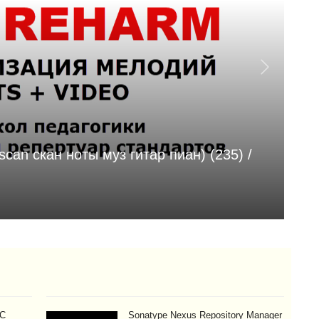
can скан ноты муз гитар пиан) (235) /
М
Aug
AC
Sonatype Nexus Repository Manager