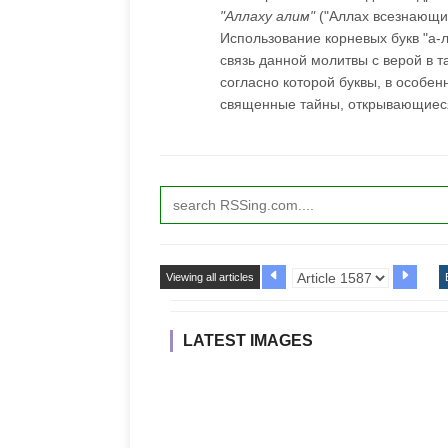
"Аллаху алим"
("Аллах всезнающий
Использование корневых букв "а-л
связь данной молитвы с верой в 
согласно которой буквы, в особенн
священные тайны, открывающиеся 
Viewing all articles
LATEST IMAGES