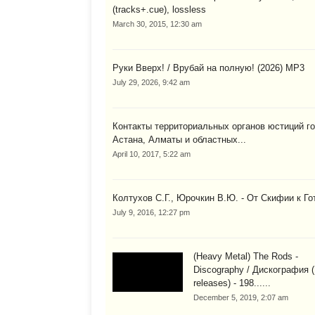
(tracks+.cue), lossless
March 30, 2015, 12:30 am
Руки Вверх! / Врубай на полную! (2026) MP3
July 29, 2026, 9:42 am
Контакты территориальных органов юстиций г
Астана, Алматы и областных...
April 10, 2017, 5:22 am
Колтухов С.Г., Юрочкин В.Ю. - От Скифии к Го
July 9, 2016, 12:27 pm
(Heavy Metal) The Rods -
Discography / Дискография 
releases) - 198......
December 5, 2019, 2:07 am