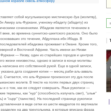
душном корабле сквозь атмосферу
дставляет собой мусульманскую мистическую
дуа
(молитву),
н Амиру аль-Фуркани, ученому-ибадиту (абадиту) из
рическими сочинениями. Ибадизм является течением в
II веке, во времена суннитско-шиитского раскола. Оно было
, основавших это течение, Абдуллаха ибн Ибада. В
последователей ибадизма проживает в Омане. Кроме того,
еверной и Восточной Африке. Часть имени ан-Низви
-Фуркани — Низву, один из старейших городов и центров
го жизни неизвестны, однако в записи в конце молитвы
ь написана его собственной рукой. Еще в одной записи,
указана дата создания копии — месяц раби-аль-авваль
). Считается, что аль-Фуркани произносил эту дуа после
ьманских молитв. В тексте на полях первых двух страниц
ы и о том, как ее следует совершать. Язык рукописи —
акие термины, как
"нур"
(способность излучать свет),
"ильм"
ть) и
"сирр"
(таинство). На последней странице рукописи
дставленная в виде сетки из шести квадратов по вертикали
 разделен на два треугольника, в которые вписана фраза