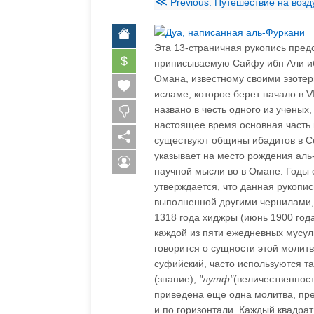
≪
Previous: Путешествие на воз
Эта 13-страничная рукопись пре
$
приписываемую Сайфу ибн Али иб
Омана, известному своими эзоте
исламе, которое берет начало в V
названо в честь одного из ученых
настоящее время основная часть 
существуют общины ибадитов в С
указывает на место рождения аль
научной мысли во в Омане. Годы е
утверждается, что данная рукопис
выполненной другими чернилами, 
1318 года хиджры (июнь 1900 года
каждой из пяти ежедневных мусул
говорится о сущности этой молитв
суфийский, часто используются т
(знание),
"лутф"
(величественнос
приведена еще одна молитва, пре
и по горизонтали. Каждый квадрат