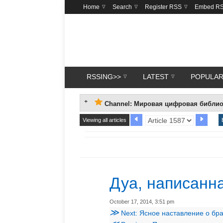
Home
Search
Register RSS
Embed R
RSSING>>
LATEST
POPULA
Channel: Mировая цифровая библио
Viewing all articles
Дуа, написанн
October 17, 2014, 3:51 pm
≫
Next: Ясное наставление о б