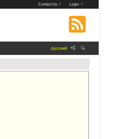
Contact Us
Login
русский