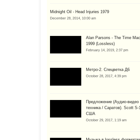
Midnight Oil - Head Injuries 1979
December 28, 2014, 10:00 am
Alan Parsons - The Time Mac
1999 (Lossless)
February 14, 2019, 2:37 pm
Метро-2. Спецветка Д6
October 28, 2017, 4:39 pm
Предложение (Аудио-видео
техника / Саратов). Scott S-
США
October 29, 2017, 1:19 am
Музыка в lossless форматах